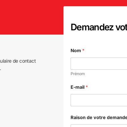
Demandez votr
C
Nom
*
o
m
ulaire de contact
m
e
.
n
Prénom
t
a
E-mail
*
i
r
e
m
e
s
Raison de votre demande
s