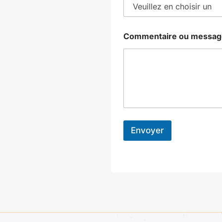
a
g
e
d
Commentaire ou messag
e
Envoyer